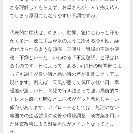
さを理解してもらえず、お母さんが一人で抱え込ん
でしまう原因にもなりやすい不調ですね。
代表的な症状は、めまい、動悸、急にじわっと汗を
かく多汗、逆に手足が氷のように冷える冷え性、締
め付けられるような頭痛、耳鳴り、胃腸の不調や便
秘・下痢といった、いわゆる「不定愁訴」と呼ばれ
るものです。日によって、あるいは1日の時間帯によ
っても調子が良い時と悪い時の差が非常にクリアに
現れます。例えば、天気が悪くて気圧が低い日、寒
暖差が激しい日、育児で行き詰まって強い局所的ス
トレスを感じた時などに症状がグッと悪化しやすい
傾向があります。アプローチとしては、無理のない
範囲での生活習慣の改善や環境調整、漢方薬を用い
た体質改善による対症療法がメインとなってきま
す。