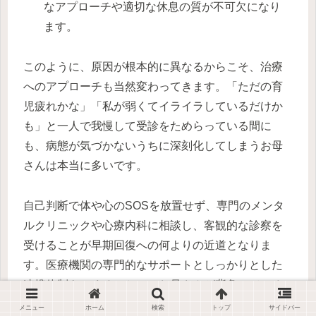
なアプローチや適切な休息の質が不可欠になり
ます。
このように、原因が根本的に異なるからこそ、治療
へのアプローチも当然変わってきます。「ただの育
児疲れかな」「私が弱くてイライラしているだけか
も」と一人で我慢して受診をためらっている間に
も、病態が気づかないうちに深刻化してしまうお母
さんは本当に多いです。
自己判断で体や心のSOSを放置せず、専門のメンタ
ルクリニックや心療内科に相談し、客観的な診察を
受けることが早期回復への何よりの近道となりま
す。医療機関の専門的なサポートとしっかりとした
連携体制をつくることで、お母さんが背負っている
目に見えない重荷をグッと軽くすることができます
メニュー
ホーム
検索
トップ
サイドバー