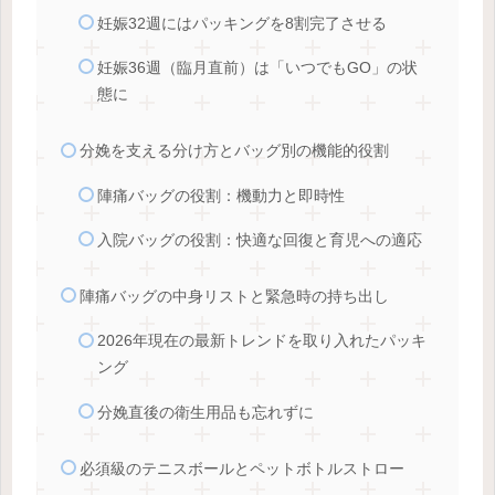
妊娠32週にはパッキングを8割完了させる
妊娠36週（臨月直前）は「いつでもGO」の状
態に
分娩を支える分け方とバッグ別の機能的役割
陣痛バッグの役割：機動力と即時性
入院バッグの役割：快適な回復と育児への適応
陣痛バッグの中身リストと緊急時の持ち出し
2026年現在の最新トレンドを取り入れたパッキ
ング
分娩直後の衛生用品も忘れずに
必須級のテニスボールとペットボトルストロー