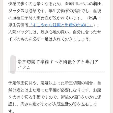
快感で歩くのも辛くなるため、医療用レベルの
着圧
ソックス
は必須です。厚生労働省の指針でも、産後
の血栓症予防の重要性が説かれています。（出典：
厚生労働省
『
すこやかな妊娠と出産のために
』
）。
入院バッグには、履き心地の良い、自分に合ったサ
イズのものを必ず一足は入れておきましょう。
帝王切開で準備すべき術後ケアと専用ア
イテム
予定帝王切開や、急遽決まった帝王切開の場合、自
然分娩とはまた違った準備が必要になります。お腹
を大きく切る手術ですので、術後の傷口をいかに保
護し、痛みを逃がすかが入院生活の質を左右しま
す。