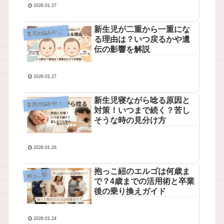
2026.01.27
新生児が二重から一重にな
育
児の悩みや制度
る理由は？いつ戻るかや遺
伝の影響を解説
2026.01.27
新生児寝ながら唸る原因と
育
児の悩みや制度
対策！いつまで続く？苦し
そうな時の見分け方
2026.01.26
抱っこ紐のエルゴは何歳ま
抱っこ紐
で？4歳までの活用術と卒業
後の乗り換えガイド
2026.01.24