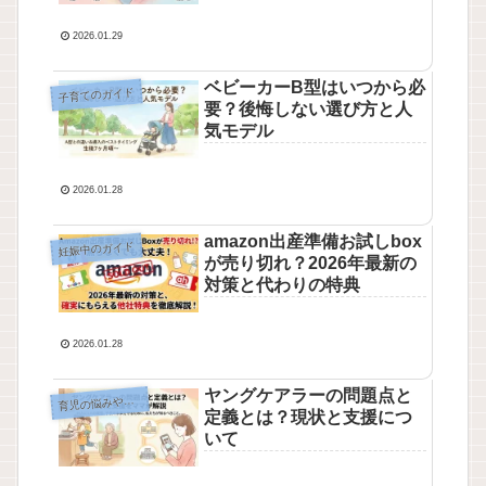
2026.01.29
ベビーカーB型はいつから必
子育てのガイド
要？後悔しない選び方と人
気モデル
2026.01.28
amazon出産準備お試しbox
妊娠中のガイド
が売り切れ？2026年最新の
対策と代わりの特典
2026.01.28
ヤングケアラーの問題点と
育
児の悩みや制度
定義とは？現状と支援につ
いて