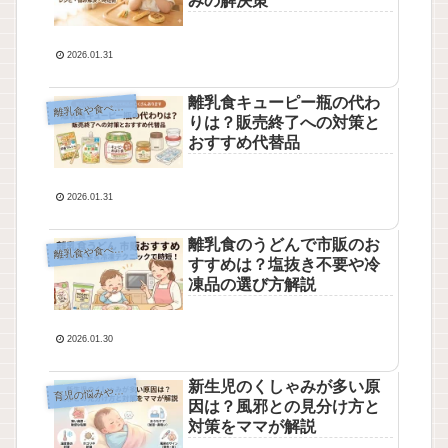
みの解決策
2026.01.31
離乳食キューピー瓶の代わ
乳食や食べ物について
離
りは？販売終了への対策と
おすすめ代替品
2026.01.31
離乳食のうどんで市販のお
乳食や食べ物について
離
すすめは？塩抜き不要や冷
凍品の選び方解説
2026.01.30
新生児のくしゃみが多い原
育
児の悩みや制度
因は？風邪との見分け方と
対策をママが解説