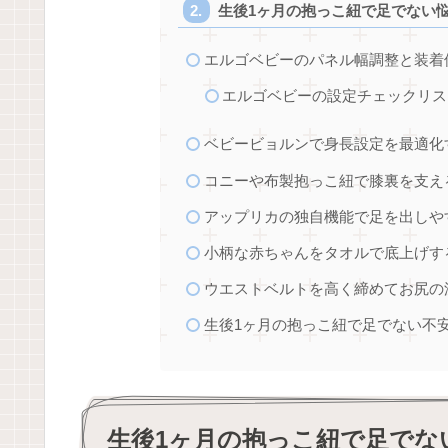
生後1ヶ月の抱っこ紐で足でない
エルゴベビーのパネル幅調整と装着
エルゴベビーの設定チェックリス
ベビービョルンで身長設定を最適化
コニーや布製抱っこ紐で膝裏を支え
アップリカの独自機能で足を出しや
小柄な赤ちゃんをタオルで底上げす
ウエストベルトを高く締めてお尻の
生後1ヶ月の抱っこ紐で足でない不
生後1ヶ月の抱っこ紐で足でな