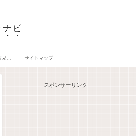
けナビ
【保存版】妊娠・育児で困ったらココを見る！信頼できる公的機関・公式サイト完全ガイド
サイトマップ
スポンサーリンク