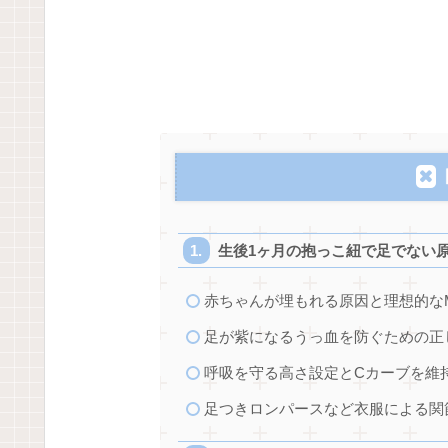
生後1ヶ月の抱っこ紐で足でない
赤ちゃんが埋もれる原因と理想的な
足が紫になるうっ血を防ぐための正
呼吸を守る高さ設定とCカーブを維
足つきロンパースなど衣服による関