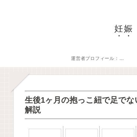
妊娠
運営者プロフィール：ママ・パパの「困った」を「安心」に変えるお手伝い
生後1ヶ月の抱っこ紐で足でな
解説