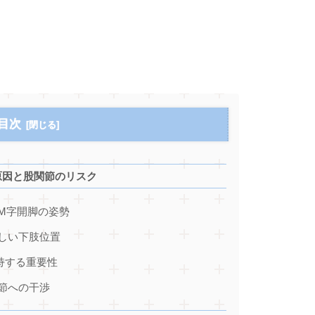
目次
原因と股関節のリスク
M字開脚の姿勢
しい下肢位置
持する重要性
節への干渉